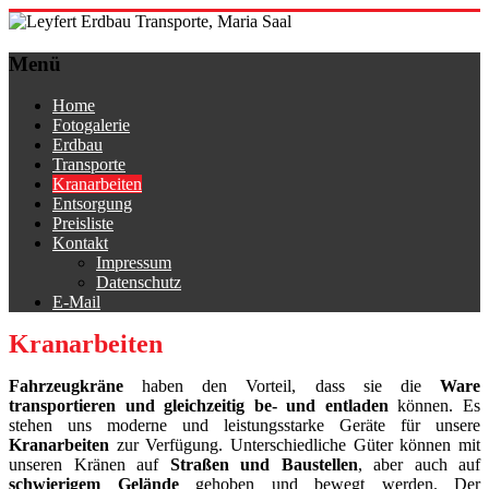
Zum
Inhalt
Leyfert
springen
Menü
Erdbau
Transporte,
Home
Maria
Fotogalerie
Saal
Erdbau
Transporte
Eine
Kranarbeiten
weitere
Entsorgung
WordPress-
Preisliste
Website
Kontakt
Impressum
Datenschutz
E-Mail
Kranarbeiten
Fahrzeugkräne
haben den Vorteil, dass sie die
Ware
transportieren und gleichzeitig be- und entladen
können. Es
stehen uns moderne und leistungsstarke Geräte für unsere
Kranarbeiten
zur Verfügung. Unterschiedliche Güter können mit
unseren Kränen auf
Straßen und Baustellen
, aber auch auf
schwierigem Gelände
gehoben und bewegt werden. Der